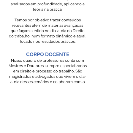
analisados em profundidade, aplicando a
teoria na prática.
Temos por objetivo trazer conteúdos
relevantes além de matérias avançadas
que façam sentido no dia-a-dia do Direito
do trabalho, num formato dinâmico e atual,
focado nos resultados práticos.
CORPO DOCENTE
Nosso quadro de professores conta com
Mestres e Doutores, sempre especializados
em direito e processo do trabalho. São
magistrados e advogados que vivem o dia-
a-dia desses cenários e colaboram com o
aperfeiçoamento de sua competência.
PROPOSTA
A nossa proposta é oferecer aulas
dinâmicas, práticas e atuais por um valor
acessível, pois acreditamos que quanto
mais profissionais tiverem acesso a um
ensino de qualidade, melhor amparado
estará nossa sociedade.